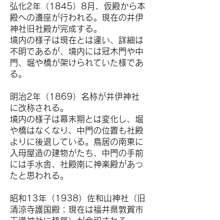
弘化2年（1845）8月、仮殿から本
殿への遷座が行われる。現在の井伊
神社旧社殿が完成する。
境内の様子は現在とは違い、詳細は
不明であるが、境内には冠木門や中
門、堀や橋が架けられていた様であ
る。
明治2年（1869）名称が井伊神社
に改称される。
境内の様子は幕末期とは変化し、堀
や橋はなくなり、中門の位置も社殿
よりに後退している。鳥居の南東に
入母屋造の建物がたち、中門の手前
には手水舎、社殿南に神楽殿があっ
たと思われる。
昭和13年（1938）佐和山神社（旧
清涼寺護国殿；現在は福井県敦賀市