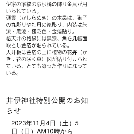
伊家の家紋の彦根橘の飾り金具が用
いられている。
頭貫（かしらぬき）の木鼻は、獅子
の丸彫りや牡丹の籠彫り、内装は朱
漆・黒漆・極彩色・金箔貼り。
格天井の格縁には黒漆、角を几帳面
取とし金箔が貼られている。
天井板は金箔の上に植物の花卉（か
き；花の咲く草）図が貼り付けられ
ている、とても凝った作りになって
いる。
井伊神社特別公開のお知
らせ
2023年11月4日（土）5
日（日）AM10時から