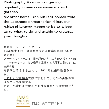
Photography Association, gaining
popularity in overseas museums and
galleries
My artist name, Sian Nikuleru, comes from
the Japanese phrase "shian ni kurueru."
"Shian ni kurueru" means to be at a loss
as to what to do and unable to organize
your thoughts.
写真家・シアン・ニクレル
1956年生まれ 滋賀県彦根市在住歯科医師（本名：
島野修）
アーティストネームは、日本語のどうしようかと考えあぐね
て、考えがまとまらない様子を意味する「思案に暮れる」に
由来する。
写真家に専念するために、2021年に歯科医院を閉
院。
日本和紙写真協会
支援作家として、海外の美術館博
物館で人気を博する。​
​閉鎖中の彦根市井伊神社旧社殿修復の支援活動に寄
与。​
日本和紙写真協会HP