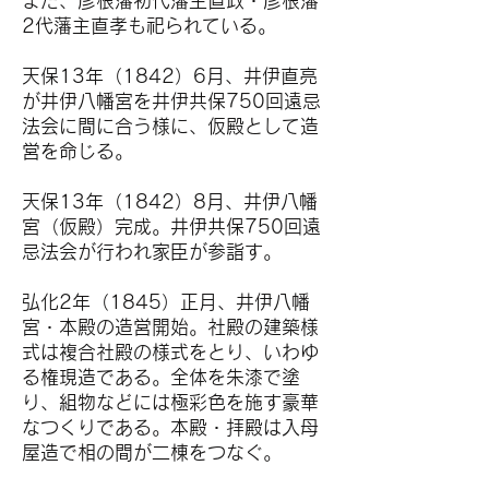
また、彦根藩初代藩主直政・彦根藩
2代藩主直孝も祀られている。
天保13年（1842）6月、井伊直亮
が井伊八幡宮を井伊共保750回遠忌
法会に間に合う様に、仮殿として造
営を命じる。
天保13年（1842）8月、井伊八幡
宮（仮殿）完成。井伊共保750回遠
忌法会が行われ家臣が参詣す。
弘化2年（1845）正月、井伊八幡
宮・本殿の造営開始。社殿の建築様
式は複合社殿の様式をとり、いわゆ
る権現造である。全体を朱漆で塗
り、組物などには極彩色を施す豪華
なつくりである。本殿・拝殿は入母
屋造で相の間が二棟をつなぐ。