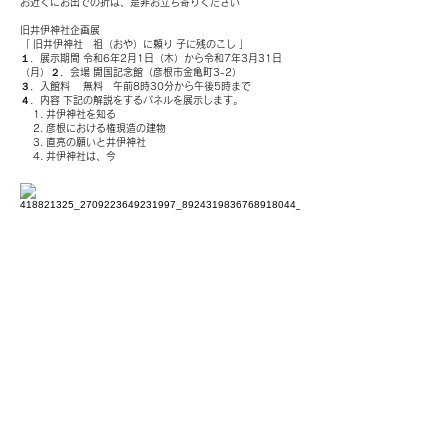
お近くにお出での折は、是非お立ち寄りください
旧井伊神社企画展
「 旧井伊神社 祖（おや）に頼り 子に残のこし 」
１．展示期間 令和6年2月1日（木）から令和7年3月31日
（月）２．会場 開国記念館（彦根市金亀町3-2）
３．入館料 無料 午前8時30分から午後5時まで
４．内容 下記の解説をするパネルを展示します。
1. 井伊神社を知る
2. 彦根における権現造の建物
3. 直亮の願いと井伊神社
4. 井伊神社は、今