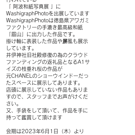
「 阿波和紙写真展 」に
WashigraphPhotoを出展しています
WashigraphPhotoは徳島県アワガミ
ファクトリーの手漉き最高級和紙
「眉山」に出力した作品です。
掛け軸に表装した作品や屏風も展示
しています。
井伊神社旧社殿修復の為のクラウド
ファンディングの返礼品となるA1サ
イズの枝垂れ桜の作品が
元CHANELのショーウインドーだっ
たスペースに展示してあります。
店頭に展示していない作品もありま
すので、スタッフまでお声がけくだ
さい。
​又、手袋をして頂いて、作品を手に
持って鑑賞して頂けます
会期は2023年6月1日（木）より