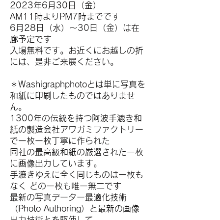
2023年6月30日（金）
AM11時よりPM7時までです
6月28日（水）〜30日（金）は在
廊予定です
入場無料です。お近くにお越しの折
には、是非ご来展ください。
＊Washigraphphotoとは単に写真を
和紙に印刷したものではありませ
ん。
1300年の伝統を持つ阿波手漉き和
紙の製造会社アワガミファクトリー
で一枚一枚丁寧に作られた
同社の最高級和紙の厳選された一枚
に画像出力しています。
手漉きゆえに全く同じものは一枚も
なく どの一枚も唯一無二です
最新の写真データー最適化技術
（Photo Authoring）と最新の画像
出力技術とを駆使して