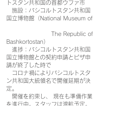
トスタン共和国の首都ウファ市
施設：バシコルトスタン共和国
国立博物館（National Museum of
The Republic of
Bashkortostan）
進捗：バシコルトスタン共和国
国立博物館との契約申請とビザ申
請が終了した時で
コロナ禍によりバシコルトスタ
ン共和国大統領名で開催延期が決
定。
開催を約束し、 現在も準備作業
を進行中。スタッフは渡航予定。
​
#3 Ulyanovsk
主催：イワン・ゴンチャロフ記
念博物館・オレンブルク美術館