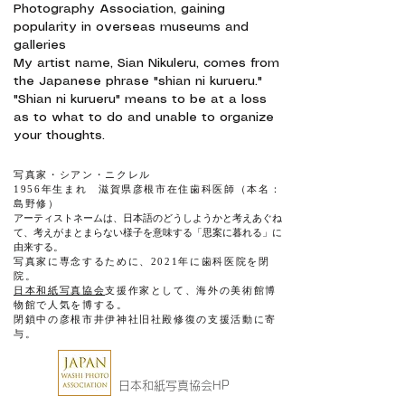
Photography Association, gaining
popularity in overseas museums and
galleries
My artist name, Sian Nikuleru, comes from
the Japanese phrase "shian ni kurueru."
"Shian ni kurueru" means to be at a loss
as to what to do and unable to organize
your thoughts.
写真家・シアン・ニクレル
1956年生まれ 滋賀県彦根市在住歯科医師（本名：
島野修）
アーティストネームは、日本語のどうしようかと考えあぐね
て、考えがまとまらない様子を意味する「思案に暮れる」に
由来する。
写真家に専念するために、2021年に歯科医院を閉
院。
日本和紙写真協会
支援作家として、海外の美術館博
物館で人気を博する。​
​閉鎖中の彦根市井伊神社旧社殿修復の支援活動に寄
与。​
日本和紙写真協会HP