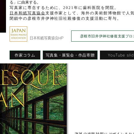
る」に由来する。
写真家に専念するために、2021年に歯科医院を閉院。
日本和紙写真協会
支援作家として、海外の美術館博物館で人気
​閉鎖中の彦根市井伊神社旧社殿修復の支援活動に寄与。​
彦根市旧井伊神社修復支援プロ
日本和紙写真協会HP
作家コラム
写真集・展覧会・作品寄贈
YouTube sli