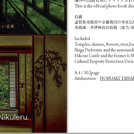
海外の出版社用にデザインされ
This is the official photo book d
​収録
滋賀県彦根市や京都周辺の寺社仏
彦根城・井伊神社旧社殿（協力/
Included
Temples, shrines, flowers, trees,b
Shiga Prefecture and the surround
Hikone Castle and the former Ii 
Cultural Property Protection Divi
A４/ 302page
Artdirection：
NOBUAKI TANA