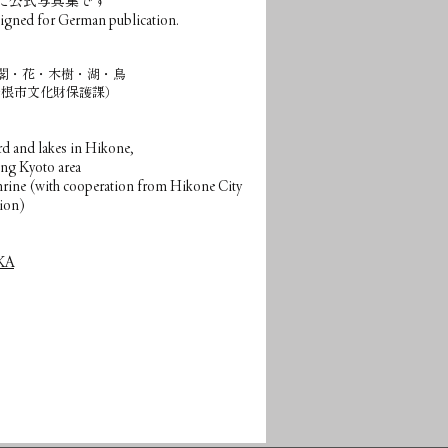
た公式写真集です
esigned for German publication.
閣・花・木樹・湖・鳥
彦根市文化財保護課）
ird and lakes in Hikone,
ing Kyoto area
Shrine (with cooperation from Hikone City
sion)
KA