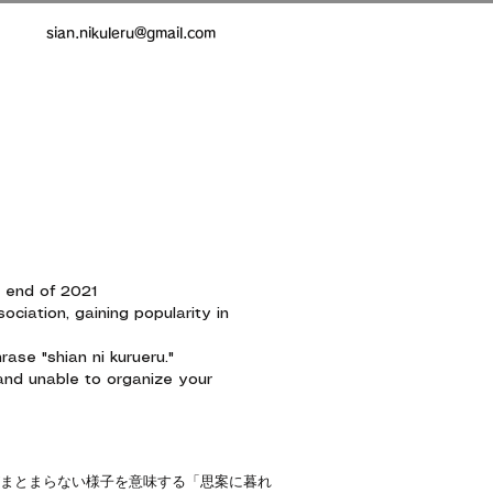
sian.nikuleru@gmail.com
e end of 2021
iation, gaining popularity in
ase "shian ni kurueru."
and unable to organize your
まとまらない様子を意味する「思案に暮れ