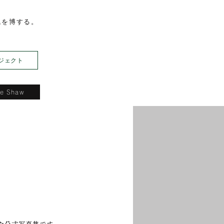
を博する。​
ジェクト
de Shaw