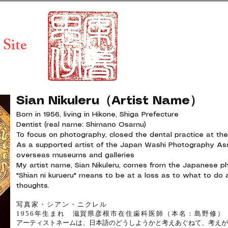
 Site
Sian Nikuleru（Artist Name）
Born in 1956, living in Hikone, Shiga Prefecture
Dentist (real name: Shimano Osamu)
To focus on photography, closed the dental practice at th
As a supported artist of the Japan Washi Photography Assoc
overseas museums and galleries
My artist name, Sian Nikuleru, comes from the Japanese phr
"Shian ni kurueru" means to be at a loss as to what to do 
thoughts.
写真家・シアン・ニクレル
1956年生まれ 滋賀県彦根市在住歯科医師（本名：島野修）
アーティストネームは、日本語のどうしようかと考えあぐねて、考えが